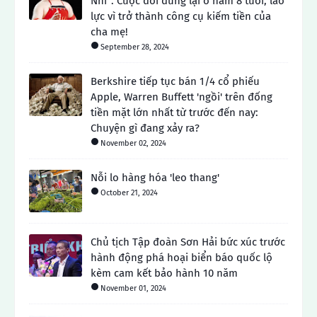
Nhi": Cuộc đời dừng lại ở năm 8 tuổi, lao
lực vì trở thành công cụ kiếm tiền của
cha mẹ!
September 28, 2024
Berkshire tiếp tục bán 1/4 cổ phiếu
Apple, Warren Buffett 'ngồi' trên đống
tiền mặt lớn nhất từ ​​trước đến nay:
Chuyện gì đang xảy ra?
November 02, 2024
Nỗi lo hàng hóa 'leo thang'
October 21, 2024
Chủ tịch Tập đoàn Sơn Hải bức xúc trước
hành động phá hoại biển báo quốc lộ
kèm cam kết bảo hành 10 năm
November 01, 2024