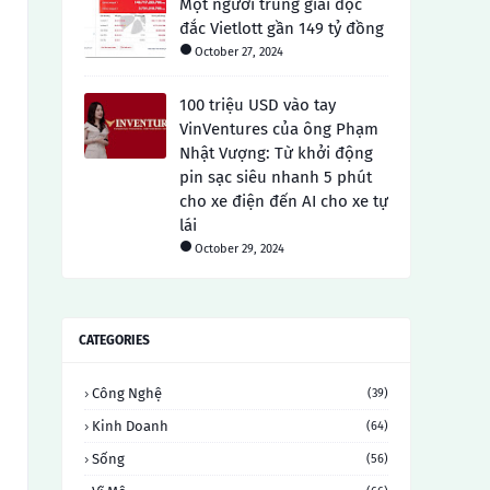
Một người trúng giải độc
đắc Vietlott gần 149 tỷ đồng
October 27, 2024
100 triệu USD vào tay
VinVentures của ông Phạm
Nhật Vượng: Từ khởi động
pin sạc siêu nhanh 5 phút
cho xe điện đến AI cho xe tự
lái
October 29, 2024
CATEGORIES
Công Nghệ
(39)
Kinh Doanh
(64)
Sống
(56)