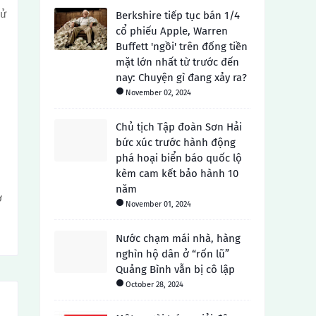
sử
Berkshire tiếp tục bán 1/4
cổ phiếu Apple, Warren
Buffett 'ngồi' trên đống tiền
mặt lớn nhất từ ​​trước đến
nay: Chuyện gì đang xảy ra?
November 02, 2024
Chủ tịch Tập đoàn Sơn Hải
bức xúc trước hành động
phá hoại biển báo quốc lộ
kèm cam kết bảo hành 10
năm
ợ
November 01, 2024
Nước chạm mái nhà, hàng
nghìn hộ dân ở “rốn lũ”
Quảng Bình vẫn bị cô lập
October 28, 2024