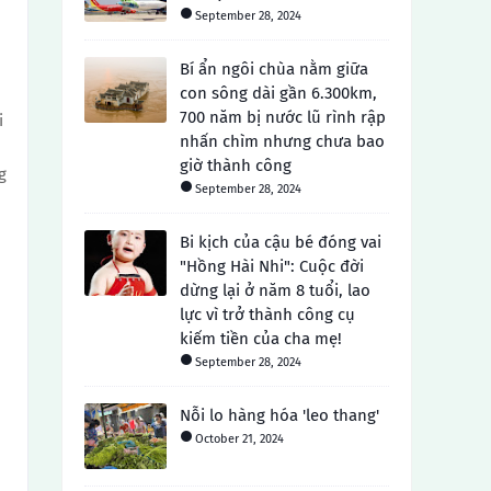
September 28, 2024
Bí ẩn ngôi chùa nằm giữa
con sông dài gần 6.300km,
700 năm bị nước lũ rình rập
i
nhấn chìm nhưng chưa bao
giờ thành công
g
September 28, 2024
Bi kịch của cậu bé đóng vai
"Hồng Hài Nhi": Cuộc đời
dừng lại ở năm 8 tuổi, lao
lực vì trở thành công cụ
kiếm tiền của cha mẹ!
September 28, 2024
Nỗi lo hàng hóa 'leo thang'
October 21, 2024