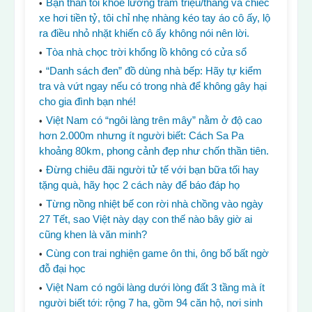
Bạn thân tôi khoe lương trăm triệu/tháng và chiếc
xe hơi tiền tỷ, tôi chỉ nhẹ nhàng kéo tay áo cô ấy, lộ
ra điều nhỏ nhặt khiến cô ấy không nói nên lời.
Tòa nhà chọc trời khổng lồ không có cửa sổ
“Danh sách đen” đồ dùng nhà bếp: Hãy tự kiểm
tra và vứt ngay nếu có trong nhà để không gây hại
cho gia đình bạn nhé!
Việt Nam có “ngôi làng trên mây” nằm ở độ cao
hơn 2.000m nhưng ít người biết: Cách Sa Pa
khoảng 80km, phong cảnh đẹp như chốn thần tiên.
Đừng chiêu đãi người tử tế với bạn bữa tối hay
tặng quà, hãy học 2 cách này để báo đáp họ
Từng nồng nhiệt bế con rời nhà chồng vào ngày
27 Tết, sao Việt này dạy con thế nào bây giờ ai
cũng khen là văn minh?
Cùng con trai nghiện game ôn thi, ông bố bất ngờ
đỗ đại học
Việt Nam có ngôi làng dưới lòng đất 3 tầng mà ít
người biết tới: rộng 7 ha, gồm 94 căn hộ, nơi sinh