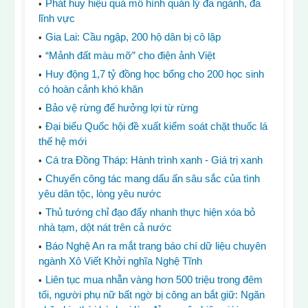
Phát huy hiệu quả mô hình quản lý đa ngành, đa
lĩnh vực
Gia Lai: Cầu ngập, 200 hộ dân bị cô lập
“Mảnh đất màu mỡ” cho điện ảnh Việt
Huy động 1,7 tỷ đồng học bổng cho 200 học sinh
có hoàn cảnh khó khăn
Bảo vệ rừng để hưởng lợi từ rừng
Đại biểu Quốc hội đề xuất kiểm soát chặt thuốc lá
thế hệ mới
Cá tra Đồng Tháp: Hành trình xanh - Giá trị xanh
Chuyến công tác mang dấu ấn sâu sắc của tình
yêu dân tộc, lòng yêu nước
Thủ tướng chỉ đạo đẩy nhanh thực hiện xóa bỏ
nhà tạm, dột nát trên cả nước
Báo Nghệ An ra mắt trang báo chí dữ liệu chuyên
ngành Xô Viết Khởi nghĩa Nghệ Tĩnh
Liên tục mua nhẫn vàng hơn 500 triệu trong đêm
tối, người phụ nữ bất ngờ bị công an bắt giữ: Ngăn