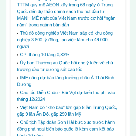
TTTM quy mô AEON xây trong 68 ngày ở Trung
Quốc đến dự thảo chính sách thu hút đầu tư
MẠNH MẼ nhất của Việt Nam trước cơ hội “ngàn
năm” trong ngành bán dẫn
Thủ đô công nghiệp Việt Nam sắp có khu công
nghiệp 3.800 tỷ đồng, tạo việc làm cho 49.000
người
CPI tháng 10 tăng 0,33%
Ủy ban Thường vụ Quốc hội cho ý kiến ​​về chủ
trương đầu tư đường sắt cao tốc
IMF nâng dự báo tăng trưởng châu Á-Thái Bình
Dương
Cao tốc Diễn Châu - Bãi Vọt dự kiến ​​thu phí vào
tháng 12/2024
Việt Nam có “kho báu” lớn gấp 8 lần Trung Quốc,
gấp 9 lần Ấn Độ, gấp 290 lần Mỹ.
Chủ tịch Tập đoàn Sơn Hải bức xúc trước hành
động phá hoại biển báo quốc lộ kèm cam kết bảo
hành 10 năm