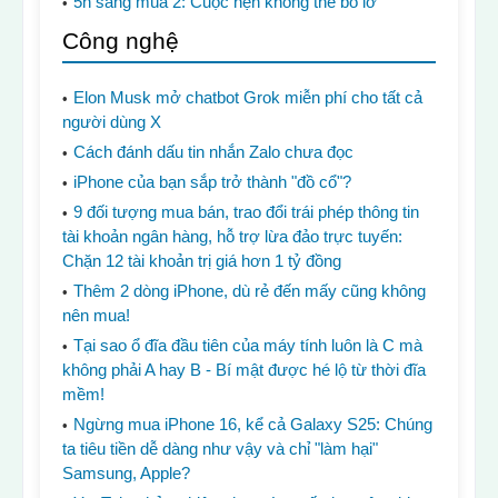
5h sáng mùa 2: Cuộc hẹn không thể bỏ lỡ
Công nghệ
Elon Musk mở chatbot Grok miễn phí cho tất cả
người dùng X
Cách đánh dấu tin nhắn Zalo chưa đọc
iPhone của bạn sắp trở thành "đồ cổ"?
9 đối tượng mua bán, trao đổi trái phép thông tin
tài khoản ngân hàng, hỗ trợ lừa đảo trực tuyến:
Chặn 12 tài khoản trị giá hơn 1 tỷ đồng
Thêm 2 dòng iPhone, dù rẻ đến mấy cũng không
nên mua!
Tại sao ổ đĩa đầu tiên của máy tính luôn là C mà
không phải A hay B - Bí mật được hé lộ từ thời đĩa
mềm!
Ngừng mua iPhone 16, kể cả Galaxy S25: Chúng
ta tiêu tiền dễ dàng như vậy và chỉ "làm hại"
Samsung, Apple?