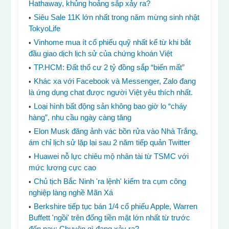
Hathaway, khủng hoảng sắp xảy ra?
Siêu Sale 11K lớn nhất trong năm mừng sinh nhật
TokyoLife
Vinhome mua ít cổ phiếu quỹ nhất kể từ khi bắt
đầu giao dịch lịch sử của chứng khoán Việt
TP.HCM: Đất thổ cư 2 tỷ đồng sắp “biến mất”
Khác xa với Facebook và Messenger, Zalo đang
là ứng dụng chat được người Việt yêu thích nhất.
Loại hình bất động sản không bao giờ lo “cháy
hàng”, nhu cầu ngày càng tăng
Elon Musk đăng ảnh vác bồn rửa vào Nhà Trắng,
ám chỉ lịch sử lặp lại sau 2 năm tiếp quản Twitter
Huawei nỗ lực chiêu mộ nhân tài từ TSMC với
mức lương cực cao
Chủ tịch Bắc Ninh 'ra lệnh' kiểm tra cụm công
nghiệp làng nghề Mãn Xá
Berkshire tiếp tục bán 1/4 cổ phiếu Apple, Warren
Buffett 'ngồi' trên đống tiền mặt lớn nhất từ ​​trước
đến nay: Chuyện gì đang xảy ra?