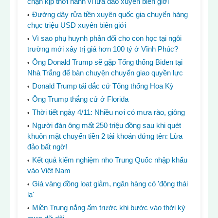
chặn kịp thời hành vi lừa đảo xuyên biên giới
Đường dây rửa tiền xuyên quốc gia chuyển hàng
chục triệu USD xuyên biên giới
Vì sao phụ huynh phản đối cho con học tại ngôi
trường mới xây trị giá hơn 100 tỷ ở Vĩnh Phúc?
Ông Donald Trump sẽ gặp Tổng thống Biden tại
Nhà Trắng để bàn chuyện chuyển giao quyền lực
Donald Trump tái đắc cử Tổng thống Hoa Kỳ
Ông Trump thắng cử ở Florida
Thời tiết ngày 4/11: Nhiều nơi có mưa rào, giông
Người đàn ông mất 250 triệu đồng sau khi quét
khuôn mặt chuyển tiền 2 tài khoản đứng tên: Lừa
đảo bất ngờ!
Kết quả kiểm nghiệm nho Trung Quốc nhập khẩu
vào Việt Nam
Giá vàng đồng loạt giảm, ngân hàng có 'động thái
lạ'
Miền Trung nắng ấm trước khi bước vào thời kỳ