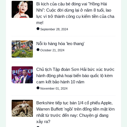
Bi kịch của cậu bé đóng vai "Hồng Hài
Nhi": Cuộc đời dừng lại ở năm 8 tuổi, lao
lực vì trở thành công cụ kiếm tiền của cha
mẹ!
September 28, 2024
Nỗi lo hàng hóa 'leo thang'
October 21, 2024
Chủ tịch Tập đoàn Sơn Hải bức xúc trước
hành động phá hoại biển báo quốc lộ kèm
cam kết bảo hành 10 năm
November 01, 2024
Berkshire tiếp tục bán 1/4 cổ phiếu Apple,
Warren Buffett 'ngồi' trên đống tiền mặt lớn
nhất từ ​​trước đến nay: Chuyện gì đang
xảy ra?