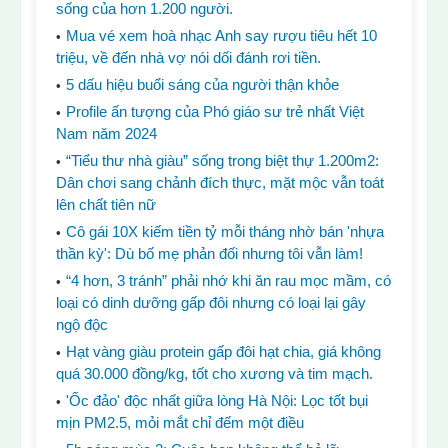
sống của hơn 1.200 người.
Mua vé xem hoà nhạc Anh say rượu tiêu hết 10
triệu, về đến nhà vợ nói dối đánh rơi tiền.
5 dấu hiệu buổi sáng của người thận khỏe
Profile ấn tượng của Phó giáo sư trẻ nhất Việt
Nam năm 2024
“Tiểu thư nhà giàu” sống trong biệt thự 1.200m2:
Dân chơi sang chảnh đích thực, mặt mộc vẫn toát
lên chất tiên nữ
Cô gái 10X kiếm tiền tỷ mỗi tháng nhờ bán 'nhựa
thần kỳ': Dù bố mẹ phản đối nhưng tôi vẫn làm!
“4 hơn, 3 tránh” phải nhớ khi ăn rau mọc mầm, có
loại có dinh dưỡng gấp đôi nhưng có loại lại gây
ngộ độc
Hạt vàng giàu protein gấp đôi hạt chia, giá không
quá 30.000 đồng/kg, tốt cho xương và tim mạch.
'Ốc đảo' độc nhất giữa lòng Hà Nội: Lọc tốt bụi
mịn PM2.5, mỏi mắt chỉ đếm một điều