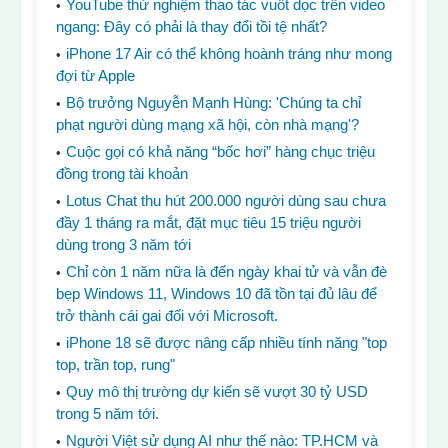
YouTube thử nghiệm thao tác vuốt dọc trên video
ngang: Đây có phải là thay đổi tồi tệ nhất?
iPhone 17 Air có thể không hoành tráng như mong
đợi từ Apple
Bộ trưởng Nguyễn Mạnh Hùng: 'Chúng ta chỉ
phạt người dùng mạng xã hội, còn nhà mạng'?
Cuộc gọi có khả năng “bốc hơi” hàng chục triệu
đồng trong tài khoản
Lotus Chat thu hút 200.000 người dùng sau chưa
đầy 1 tháng ra mắt, đặt mục tiêu 15 triệu người
dùng trong 3 năm tới
Chỉ còn 1 năm nữa là đến ngày khai tử và vẫn đè
bẹp Windows 11, Windows 10 đã tồn tại đủ lâu để
trở thành cái gai đối với Microsoft.
iPhone 18 sẽ được nâng cấp nhiều tính năng "top
top, trần top, rung"
Quy mô thị trường dự kiến ​​sẽ vượt 30 tỷ USD
trong 5 năm tới.
Người Việt sử dụng AI như thế nào: TP.HCM và