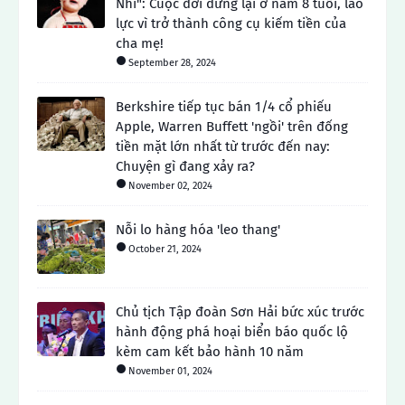
Nhi": Cuộc đời dừng lại ở năm 8 tuổi, lao
lực vì trở thành công cụ kiếm tiền của
cha mẹ!
September 28, 2024
Berkshire tiếp tục bán 1/4 cổ phiếu
Apple, Warren Buffett 'ngồi' trên đống
tiền mặt lớn nhất từ ​​trước đến nay:
Chuyện gì đang xảy ra?
November 02, 2024
Nỗi lo hàng hóa 'leo thang'
October 21, 2024
Chủ tịch Tập đoàn Sơn Hải bức xúc trước
hành động phá hoại biển báo quốc lộ
kèm cam kết bảo hành 10 năm
November 01, 2024