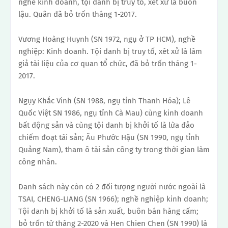
nghề kinh doanh, tội danh bị truy tố, xét xử là buôn
lậu. Quân đã bỏ trốn tháng 1-2017.
Vương Hoàng Huynh (SN 1972, ngụ ở TP HCM), nghề
nghiệp: Kinh doanh. Tội danh bị truy tố, xét xử là làm
giả tài liệu của cơ quan tổ chức, đã bỏ trốn tháng 1-
2017.
Ngụy Khắc Vinh (SN 1988, ngụ tỉnh Thanh Hóa); Lê
Quốc Việt SN 1986, ngụ tỉnh Cà Mau) cùng kinh doanh
bất động sản và cùng tội danh bị khởi tố là lừa đảo
chiếm đoạt tài sản; Âu Phước Hậu (SN 1990, ngụ tỉnh
Quảng Nam), tham ô tài sản công ty trong thời gian làm
công nhân.
Danh sách này còn có 2 đối tượng người nước ngoài là
TSAI, CHENG-LIANG (SN 1966); nghề
nghiệp kinh doanh;
Tội danh bị khởi tố là sản xuất, buôn bán hàng cấm;
bỏ
trốn từ tháng 2-2020 và Hen Chien Chen (SN 1990) là