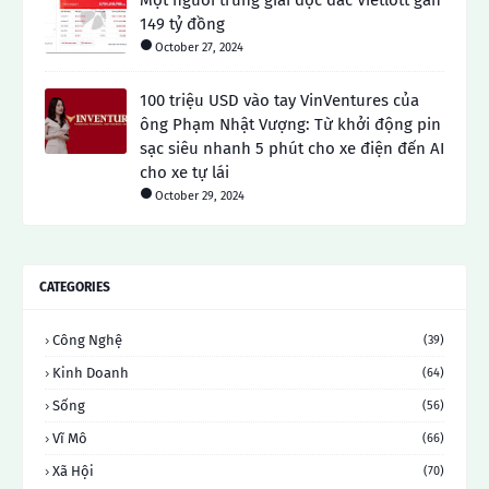
Một người trúng giải độc đắc Vietlott gần
149 tỷ đồng
October 27, 2024
100 triệu USD vào tay VinVentures của
ông Phạm Nhật Vượng: Từ khởi động pin
sạc siêu nhanh 5 phút cho xe điện đến AI
cho xe tự lái
October 29, 2024
CATEGORIES
Công Nghệ
(39)
Kinh Doanh
(64)
Sống
(56)
Vĩ Mô
(66)
Xã Hội
(70)