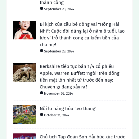
thành công
September 28, 2024
Bi kịch của cậu bé đóng vai "Hồng Hài
Nhi": Cuộc đời dừng lại ở năm 8 tuổi, lao
lực vì trở thành công cụ kiếm tiền của
cha mẹ!
September 28, 2024
Berkshire tiếp tục bán 1/4 cổ phiếu
Apple, Warren Buffett 'ngồi' trên đống
tiền mặt lớn nhất từ ​​trước đến nay:
Chuyện gì đang xảy ra?
November 02, 2024
Nỗi lo hàng hóa 'leo thang'
October 21, 2024
Chủ tịch Tập đoàn Sơn Hải bức xúc trước