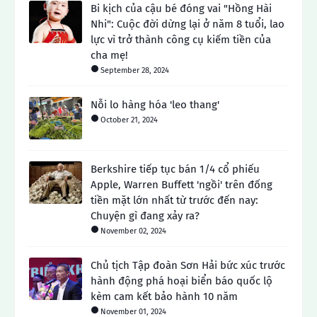
Bi kịch của cậu bé đóng vai "Hồng Hài
Nhi": Cuộc đời dừng lại ở năm 8 tuổi, lao
lực vì trở thành công cụ kiếm tiền của
cha mẹ!
September 28, 2024
Nỗi lo hàng hóa 'leo thang'
October 21, 2024
Berkshire tiếp tục bán 1/4 cổ phiếu
Apple, Warren Buffett 'ngồi' trên đống
tiền mặt lớn nhất từ ​​trước đến nay:
Chuyện gì đang xảy ra?
November 02, 2024
Chủ tịch Tập đoàn Sơn Hải bức xúc trước
hành động phá hoại biển báo quốc lộ
kèm cam kết bảo hành 10 năm
November 01, 2024