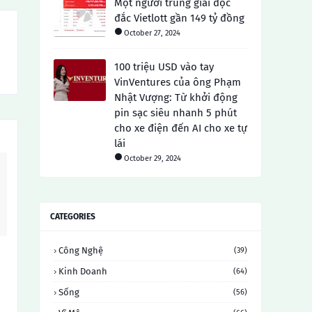
Một người trúng giải độc
đắc Vietlott gần 149 tỷ đồng
October 27, 2024
100 triệu USD vào tay
VinVentures của ông Phạm
Nhật Vượng: Từ khởi động
pin sạc siêu nhanh 5 phút
cho xe điện đến AI cho xe tự
lái
October 29, 2024
CATEGORIES
Công Nghệ
(39)
Kinh Doanh
(64)
Sống
(56)