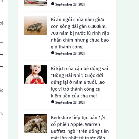
an
September 28, 2024
Bí ẩn ngôi chùa nằm giữa
ơi
con sông dài gần 6.300km,
700 năm bị nước lũ rình rập
nhấn chìm nhưng chưa bao
giờ thành công
September 28, 2024
Bi kịch của cậu bé đóng vai
"Hồng Hài Nhi": Cuộc đời
dừng lại ở năm 8 tuổi, lao
lực vì trở thành công cụ
ệc
kiếm tiền của cha mẹ!
September 28, 2024
h,
Berkshire tiếp tục bán 1/4
cổ phiếu Apple, Warren
Buffett 'ngồi' trên đống tiền
mặt lớn nhất từ ​​trước đến