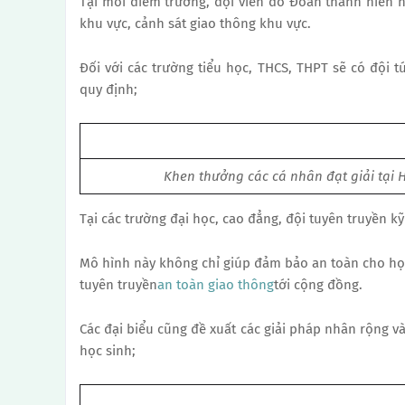
Tại mỗi điểm trường, đội viên do Đoàn thanh niên n
khu vực, cảnh sát giao thông khu vực.
Đối với các trường tiểu học, THCS, THPT sẽ có đội 
quy định;
Khen thưởng các cá nhân đạt giải tại H
Tại các trường đại học, cao đẳng, đội tuyên truyền k
Mô hình này không chỉ giúp đảm bảo an toàn cho học 
tuyên truyền
an toàn giao thông
tới cộng đồng.
Các đại biểu cũng đề xuất các giải pháp nhân rộng 
học sinh;