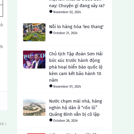
nay: Chuyện gì đang xảy ra?
November 02, 2024
hó
Nỗi lo hàng hóa 'leo thang'
October 21, 2024
ch
Chủ tịch Tập đoàn Sơn Hải
bức xúc trước hành động
phá hoại biển báo quốc lộ
kèm cam kết bảo hành 10
năm
November 01, 2024
Nước chạm mái nhà, hàng
nghìn hộ dân ở “rốn lũ”
Quảng Bình vẫn bị cô lập
October 28, 2024
ER