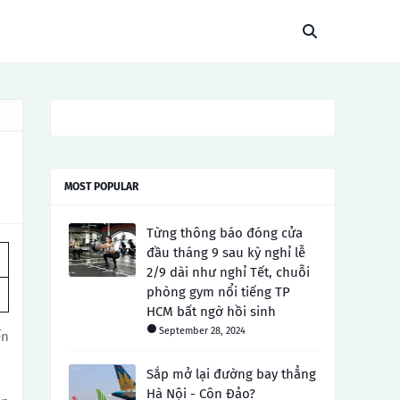
MOST POPULAR
Từng thông báo đóng cửa
đầu tháng 9 sau kỳ nghỉ lễ
2/9 dài như nghỉ Tết, chuỗi
phòng gym nổi tiếng TP
HCM bất ngờ hồi sinh
September 28, 2024
ến
Sắp mở lại đường bay thẳng
Hà Nội - Côn Đảo?