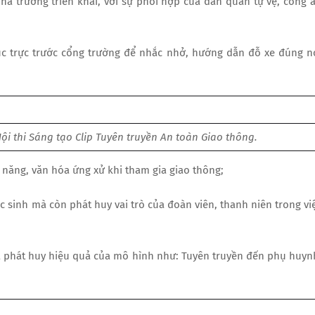
hà trường triển khai, với sự phối hợp của dân quân tự vệ, công 
túc trực trước cổng trường để nhắc nhở, hướng dẫn đỗ xe đúng n
ội thi Sáng tạo Clip Tuyên truyền An toàn Giao thông.
ỹ năng, văn hóa ứng xử khi tham gia giao thông;
sinh mà còn phát huy vai trò của đoàn viên, thanh niên trong vi
và phát huy hiệu quả của mô hình như: Tuyên truyền đến phụ huyn