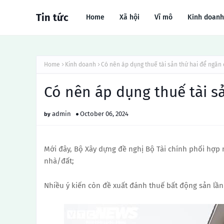
Tin tức
Home
Xã hội
Vĩ mô
Kinh doanh
Home
Kinh doanh
Có nên áp dụng thuế tài sản thứ hai để ngăn
Có nên áp dụng thuế tài s
admin
October 06, 2024
Mới đây, Bộ Xây dựng đề nghị Bộ Tài chính phối hợp 
nhà/đất;
Nhiều ý kiến ​​còn đề xuất đánh thuế bất động sản lần