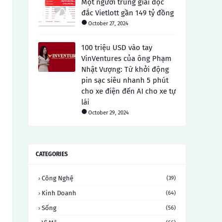
Một người trúng giải độc
đắc Vietlott gần 149 tỷ đồng
October 27, 2024
100 triệu USD vào tay
VinVentures của ông Phạm
Nhật Vượng: Từ khởi động
pin sạc siêu nhanh 5 phút
cho xe điện đến AI cho xe tự
lái
October 29, 2024
CATEGORIES
Công Nghệ
(39)
Kinh Doanh
(64)
Sống
(56)