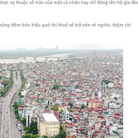
ó thực sự thuộc sở hữu của một cá nhân hay chỉ đứng tên hộ gia đì
ông đảm bảo hiệu quả thì thuế sẽ trở nên vô nghĩa, thậm chí