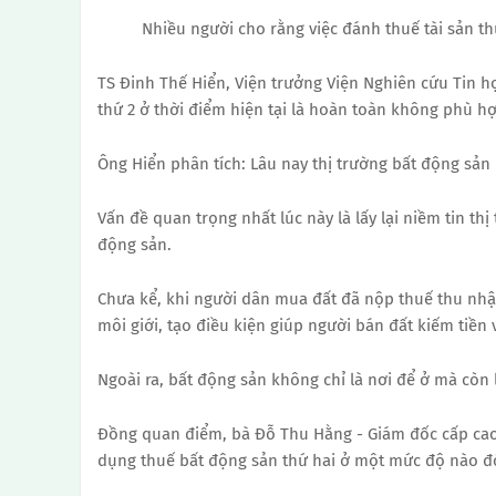
Nhiều người cho rằng việc đánh thuế tài sản th
TS Đinh Thế Hiển, Viện trưởng Viện Nghiên cứu Tin h
thứ 2 ở thời điểm hiện tại là hoàn toàn không phù h
Ông Hiển phân tích: Lâu nay thị trường bất động sản 
Vấn đề quan trọng nhất lúc này là lấy lại niềm tin th
động sản.
Chưa kể, khi người dân mua đất đã nộp thuế thu nhập
môi giới, tạo điều kiện giúp người bán đất kiếm tiền v
Ngoài ra, bất động sản không chỉ là nơi để ở mà còn 
Đồng quan điểm, bà Đỗ Thu Hằng - Giám đốc cấp cao,
dụng thuế bất động sản thứ hai ở một mức độ nào đó