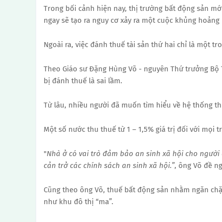
Trong bối cảnh hiện nay, thị trường bất động sản m
ngay sẽ tạo ra nguy cơ xảy ra một cuộc khủng hoảng 
Ngoài ra, việc đánh thuế tài sản thứ hai chỉ là một t
Theo Giáo sư Đặng Hùng Võ - nguyên Thứ trưởng Bộ 
bị đánh thuế là sai lầm.
Từ lâu, nhiều người đã muốn tìm hiểu về hệ thống t
Một số nước thu thuế từ 1 – 1,5% giá trị đối với mọi 
"
Nhà ở có vai trò đảm bảo an sinh xã hội cho người
cản trở các chính sách an sinh xã hội.
”, ông Võ đề ng
Cũng theo ông Võ, thuế bất động sản nhằm ngăn chặn
như khu đô thị “ma”.