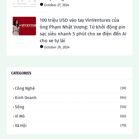
October 27, 2024
100 triệu USD vào tay VinVentures của
ông Phạm Nhật Vượng: Từ khởi động pin
sạc siêu nhanh 5 phút cho xe điện đến AI
cho xe tự lái
October 29, 2024
CATEGORIES
Công Nghệ
(39)
Kinh Doanh
(64)
Sống
(56)
Vĩ Mô
(66)
Xã Hội
(70)