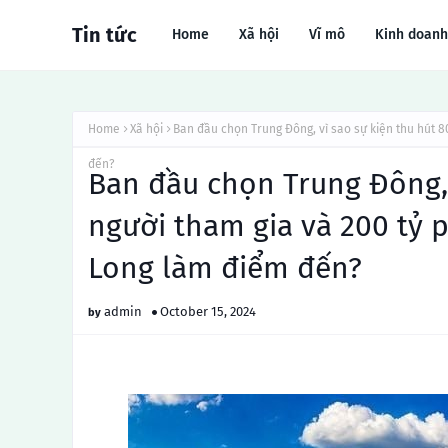
Tin tức
Home
Xã hội
Vĩ mô
Kinh doanh
Home
Xã hội
Ban đầu chọn Trung Đông, vì sao sự kiện thu hút 8
đến?
Ban đầu chọn Trung Đông, 
người tham gia và 200 tỷ p
Long làm điểm đến?
admin
October 15, 2024