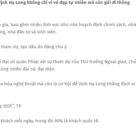
ịnh Hạ Long không chỉ vì vẻ đẹp tự nhiên mà còn gửi đi thông
am gia, bao gồm nhiều lĩnh vực như nhà hoạch định chính sách, nhà
ng, nhà đầu tư và sinh viên.
ẽ tham dự, tạo dấu ấn đáng chú ý.
ại Đại sứ quán Pháp với sự tham dự của Thứ trưởng Ngoại giao, Ch
ng nhiều đại sứ, đại diện.
văn hóa nghệ thuật mà còn là cơ hội để Vịnh Hạ Long khẳng định vị
 2025”, TP.
t khách mỗi ngày, trong đó 90% là khách quốc tế.