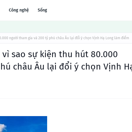
Công nghệ
Sống
0.000 người tham gia và 200 tỷ phú châu Âu lại đổi ý chọn Vịnh Hạ Long làm điểm
vì sao sự kiện thu hút 80.000
hú châu Âu lại đổi ý chọn Vịnh H