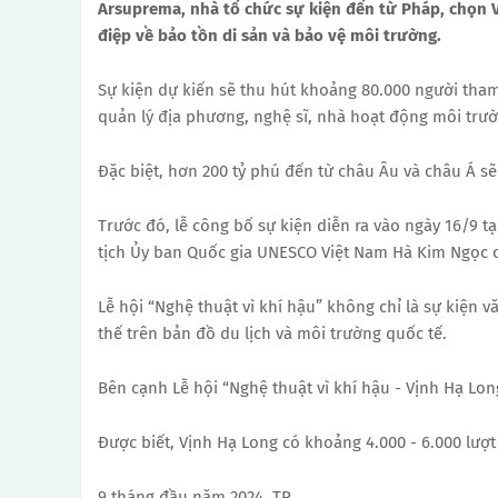
Arsuprema, nhà tổ chức sự kiện đến từ Pháp, chọn V
điệp về bảo tồn di sản và bảo vệ môi trường.
Sự kiện dự kiến ​​sẽ thu hút khoảng 80.000 người th
quản lý địa phương, nghệ sĩ, nhà hoạt động môi trườ
Đặc biệt, hơn 200 tỷ phú đến từ châu Âu và châu Á s
Trước đó, lễ công bố sự kiện diễn ra vào ngày 16/9 t
tịch Ủy ban Quốc gia UNESCO Việt Nam Hà Kim Ngọc cù
Lễ hội “Nghệ thuật vì khí hậu” không chỉ là sự kiện 
thế trên bản đồ du lịch và môi trường quốc tế.
Bên cạnh Lễ hội “Nghệ thuật vì khí hậu - Vịnh Hạ Long
Được biết, Vịnh Hạ Long có khoảng 4.000 - 6.000 lượ
9 tháng đầu năm 2024, TP.