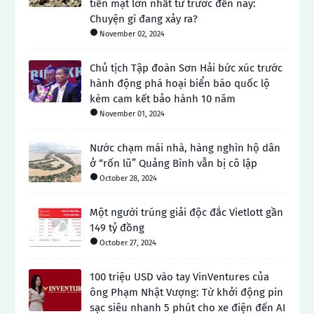
tiền mặt lớn nhất từ ​​trước đến nay:
Chuyện gì đang xảy ra?
November 02, 2024
Chủ tịch Tập đoàn Sơn Hải bức xúc trước
hành động phá hoại biển báo quốc lộ
kèm cam kết bảo hành 10 năm
November 01, 2024
Nước chạm mái nhà, hàng nghìn hộ dân
ở “rốn lũ” Quảng Bình vẫn bị cô lập
October 28, 2024
Một người trúng giải độc đắc Vietlott gần
149 tỷ đồng
October 27, 2024
100 triệu USD vào tay VinVentures của
ông Phạm Nhật Vượng: Từ khởi động pin
sạc siêu nhanh 5 phút cho xe điện đến AI