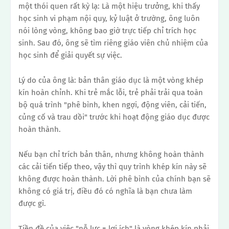
một thói quen rất kỳ lạ:
Là một hiệu trưởng, khi thấy
học sinh vi phạm nội quy, kỷ luật ở trường, ông luôn
nói lòng vòng, không bao giờ trực tiếp chỉ trích học
sinh.
Sau đó, ông sẽ tìm riêng giáo viên chủ nhiệm của
học sinh để giải quyết sự việc.
Lý do của ông là: bản thân giáo dục là một vòng khép
kín hoàn chỉnh.
Khi trẻ mắc lỗi, trẻ phải trải qua toàn
bộ quá trình "phê bình, khen ngợi, động viên, cải tiến,
củng cố và trau dồi" trước khi hoạt động giáo dục được
hoàn thành.
Nếu bạn chỉ trích bản thân, nhưng không hoàn thành
các cải tiến tiếp theo, vậy thì quy trình khép kín này sẽ
không được hoàn thành. Lời phê bình của chính bạn sẽ
không có giá trị, điều đó có nghĩa là bạn chưa làm
được gì.
Tiền đề của việc "nỗ lực = lợi ích" là vòng khép kín phải