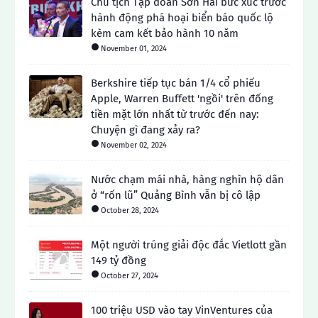
Chủ tịch Tập đoàn Sơn Hải bức xúc trước
hành động phá hoại biển báo quốc lộ
kèm cam kết bảo hành 10 năm
November 01, 2024
Berkshire tiếp tục bán 1/4 cổ phiếu
Apple, Warren Buffett 'ngồi' trên đống
tiền mặt lớn nhất từ ​​trước đến nay:
Chuyện gì đang xảy ra?
November 02, 2024
Nước chạm mái nhà, hàng nghìn hộ dân
ở “rốn lũ” Quảng Bình vẫn bị cô lập
October 28, 2024
Một người trúng giải độc đắc Vietlott gần
149 tỷ đồng
October 27, 2024
100 triệu USD vào tay VinVentures của