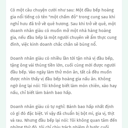
Có một câu chuyện cười như sau:
Một đầu bếp hoàng
gia nổi tiếng có tên "một chấm đỏ" trong cung sau khi
nghỉ hưu đã trở về quê hương.
Sau khi trở về quê, một
doanh nhân giàu có muốn mở một nhà hàng hoàng
gia, nếu đầu bếp là một người chuyên về ẩm thực cung
đình, việc kinh doanh chắc chắn sẽ bùng nổ.
Doanh nhân giàu có nhiều lần tới tận nhà vị đầu bếp,
tặng ông vài thùng tiền lớn, cuối cùng mời được người
đầu bếp.
Vào ngày làm thử món ăn, tất cả đều muốn
được nhìn thấy vị đầu bếp hoàng gia nấu ăn.
Không
ngờ ông lại nói: Tôi không biết làm món chiên, xào hay
nấu, chỉ biết làm bánh bao hấp.
Doanh nhân giàu có tự nghĩ: Bánh bao hấp nhất định
có gì đó đặc biệt. Vì vậy đã chuẩn bị bột mì, gia vị, thịt
và rau.
Nhưng đầu bếp lại nói: Tôi không quan tâm đến
những thứ đó, tôi chỉ chịu trách nhiệm ở bước cuối