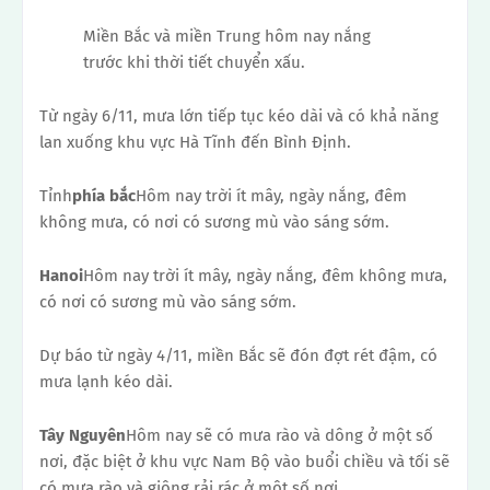
Miền Bắc và miền Trung hôm nay nắng
trước khi thời tiết chuyển xấu.
Từ ngày 6/11, mưa lớn tiếp tục kéo dài và có khả năng
lan xuống khu vực Hà Tĩnh đến Bình Định.
Tỉnh
phía bắc
Hôm nay trời ít mây, ngày nắng, đêm
không mưa, có nơi có sương mù vào sáng sớm.
Hanoi
Hôm nay trời ít mây, ngày nắng, đêm không mưa,
có nơi có sương mù vào sáng sớm.
Dự báo từ ngày 4/11, miền Bắc sẽ đón đợt rét đậm, có
mưa lạnh kéo dài.
Tây Nguyên
Hôm nay sẽ có mưa rào và dông ở một số
nơi, đặc biệt ở khu vực Nam Bộ vào buổi chiều và tối sẽ
có mưa rào và giông rải rác ở một số nơi.