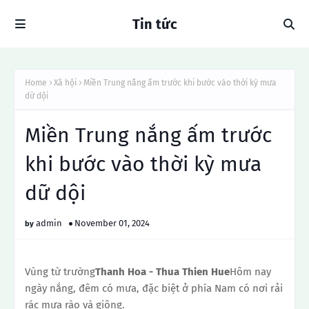
Tin tức
Home
Xã hội
Miền Trung nắng ấm trước khi bước vào thời kỳ mưa
dữ dội
Miền Trung nắng ấm trước
khi bước vào thời kỳ mưa
dữ dội
admin
November 01, 2024
Vùng từ trường
Thanh Hoa - Thua Thien Hue
Hôm nay
ngày nắng, đêm có mưa, đặc biệt ở phía Nam có nơi rải
rác mưa rào và giông.