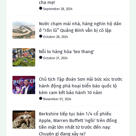
cha mẹ!
September 28, 2024
Nước chạm mái nhà, hàng nghìn hộ dân
ở “rốn lũ” Quảng Bình vẫn bị cô lập
October 28, 2024
Nỗi lo hàng hóa 'leo thang'
October 21, 2024
Chủ tịch Tập đoàn Sơn Hải bức xúc trước
hành động phá hoại biển báo quốc lộ
kèm cam kết bảo hành 10 năm
November 01, 2024
Berkshire tiếp tục bán 1/4 cổ phiếu
Apple, Warren Buffett 'ngồi' trên đống
tiền mặt lớn nhất từ ​​trước đến nay:
Chuyện gì đang xảy ra?