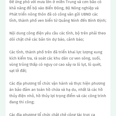
Để ứng phó với mưa lớn ở miền Trung và cơn bão có
khả năng đổ bộ vào Biển Đông, Bộ Nông nghiệp và
Phát triển nông thôn đã có công văn gửi UBND các
tỉnh, thành phố ven biển từ Quảng Ninh đến Bình Định;
Nội dung công điện yêu cầu các tỉnh, bộ trên phải theo
dõi chặt chẽ các bản tin dự báo, cảnh báo;
Các tỉnh, thành phố trên đã triển khai lực lượng xung
kích kiểm tra, rà soát các khu dân cư ven sông, suối,
vùng trũng thấp có nguy cơ cao xảy ra lũ lụt, lũ quét,
sạt lở đất;
Các địa phương tổ chức vận hành và thực hiện phương
án bảo đảm an toàn hồ chứa và hạ du, nhất là các hồ
thủy điện nhỏ, hồ thủy lợi trọng điểm và các công trình
đang thi công;
Các địa phương tổ chức chặt chẽ công tác trực ca