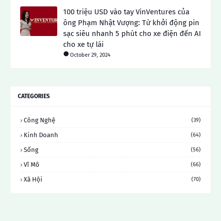
100 triệu USD vào tay VinVentures của
ông Phạm Nhật Vượng: Từ khởi động pin
sạc siêu nhanh 5 phút cho xe điện đến AI
cho xe tự lái
October 29, 2024
CATEGORIES
Công Nghệ
(39)
Kinh Doanh
(64)
Sống
(56)
Vĩ Mô
(66)
Xã Hội
(70)