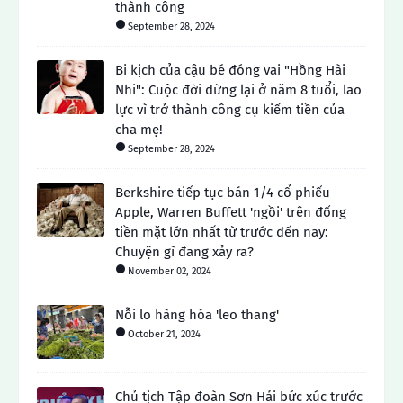
thành công
September 28, 2024
Bi kịch của cậu bé đóng vai "Hồng Hài
Nhi": Cuộc đời dừng lại ở năm 8 tuổi, lao
lực vì trở thành công cụ kiếm tiền của
cha mẹ!
September 28, 2024
Berkshire tiếp tục bán 1/4 cổ phiếu
Apple, Warren Buffett 'ngồi' trên đống
tiền mặt lớn nhất từ ​​trước đến nay:
Chuyện gì đang xảy ra?
November 02, 2024
Nỗi lo hàng hóa 'leo thang'
October 21, 2024
Chủ tịch Tập đoàn Sơn Hải bức xúc trước