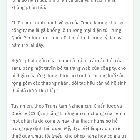
lỡ, giao hàng sai, phí bí ẩn và dịch vụ khách hàng
không phản hồi.
Chiến lược cạnh tranh về giá của Temu không khác gì
công ty mẹ là gã khổng lồ thương mại điện tử Trung
Quốc Pinduoduo - mới nổi lên ở thị trường tỷ dân vài
năm trở lại đây.
Người phát ngôn của Temu đã trả lời các câu hỏi của
TIME bằng một tuyên bố từ trang web của công ty, cho
biết giá của ứng dụng được hỗ trợ bởi "mạng lưới sâu
rộng gồm các thương nhân, đối tác hậu cần và hệ sinh
thái đã được thiết lập".
Tuy nhiên, theo Trung tâm Nghiên cứu Chiến lược và
Quốc tế (CSIS), sự tăng trưởng nhanh chóng của Temu
một phần là do công ty này khai thác những sơ hở
trong quy định hải quan Mỹ, đặc biệt là quy định về
thuế quan.
mức tối thiểu
, cho phép hàng hóa có giá trị