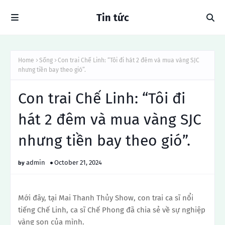
Tin tức
Home
Sống
Con trai Chế Linh: “Tôi đi hát 2 đêm và mua vàng SJC
nhưng tiền bay theo gió”.
Con trai Chế Linh: “Tôi đi
hát 2 đêm và mua vàng SJC
nhưng tiền bay theo gió”.
admin
October 21, 2024
Mới đây, tại Mai Thanh Thủy Show, con trai ca sĩ nổi
tiếng Chế Linh, ca sĩ Chế Phong đã chia sẻ về sự nghiệp
vàng son của mình.