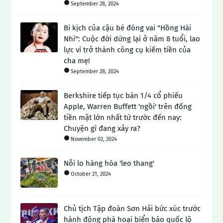
September 28, 2024
Bi kịch của cậu bé đóng vai "Hồng Hài
Nhi": Cuộc đời dừng lại ở năm 8 tuổi, lao
lực vì trở thành công cụ kiếm tiền của
cha mẹ!
September 28, 2024
Berkshire tiếp tục bán 1/4 cổ phiếu
Apple, Warren Buffett 'ngồi' trên đống
tiền mặt lớn nhất từ ​​trước đến nay:
Chuyện gì đang xảy ra?
November 02, 2024
Nỗi lo hàng hóa 'leo thang'
October 21, 2024
Chủ tịch Tập đoàn Sơn Hải bức xúc trước
hành động phá hoại biển báo quốc lộ