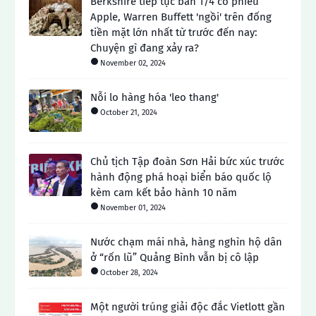
Berkshire tiếp tục bán 1/4 cổ phiếu
Apple, Warren Buffett 'ngồi' trên đống
tiền mặt lớn nhất từ ​​trước đến nay:
Chuyện gì đang xảy ra?
November 02, 2024
Nỗi lo hàng hóa 'leo thang'
October 21, 2024
Chủ tịch Tập đoàn Sơn Hải bức xúc trước
hành động phá hoại biển báo quốc lộ
kèm cam kết bảo hành 10 năm
November 01, 2024
Nước chạm mái nhà, hàng nghìn hộ dân
ở “rốn lũ” Quảng Bình vẫn bị cô lập
October 28, 2024
Một người trúng giải độc đắc Vietlott gần