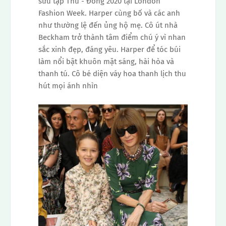
sưu tập Thu - Đông 2020 tại London
Fashion Week. Harper cùng bố và các anh
như thường lệ đến ủng hộ mẹ. Cô út nhà
Beckham trở thành tâm điểm chú ý vì nhan
sắc xinh đẹp, đáng yêu. Harper để tóc búi
làm nổi bật khuôn mặt sáng, hài hòa và
thanh tú. Cô bé diện váy hoa thanh lịch thu
hút mọi ánh nhìn