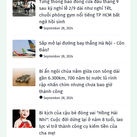
Từng thông báo đóng cửa đầu tháng 9
sau kỳ nghỉ lễ 2/9 dài như nghỉ Tết,
chuỗi phòng gym nổi tiếng TP HCM bất
ngờ hồi sinh
September 28, 2024
Sắp mở lại đường bay thẳng Hà Nội - Côn
Đảo?
September 28, 2024
Bí ẩn ngôi chùa nằm giữa con sông dài
gần 6.300km, 700 năm bị nước lũ rình
rập nhấn chìm nhưng chưa bao giờ
thành công
September 28, 2024
Bi kịch của cậu bé đóng vai "Hồng Hài
Nhi": Cuộc đời dừng lại ở năm 8 tuổi, lao
lực vì trở thành công cụ kiếm tiền của
cha mẹ!