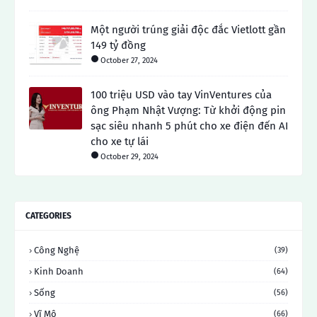
Một người trúng giải độc đắc Vietlott gần
149 tỷ đồng
October 27, 2024
100 triệu USD vào tay VinVentures của
ông Phạm Nhật Vượng: Từ khởi động pin
sạc siêu nhanh 5 phút cho xe điện đến AI
cho xe tự lái
October 29, 2024
CATEGORIES
Công Nghệ
(39)
Kinh Doanh
(64)
Sống
(56)
Vĩ Mô
(66)