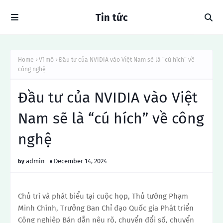
Tin tức
Home
Vĩ mô
Đầu tư của NVIDIA vào Việt Nam sẽ là “cú hích” về
công nghệ
Đầu tư của NVIDIA vào Việt
Nam sẽ là “cú hích” về công
nghệ
admin
December 14, 2024
Chủ trì và phát biểu tại cuộc họp, Thủ tướng Phạm
Minh Chính, Trưởng Ban Chỉ đạo Quốc gia Phát triển
Công nghiệp Bán dẫn nêu rõ, chuyển đổi số, chuyển