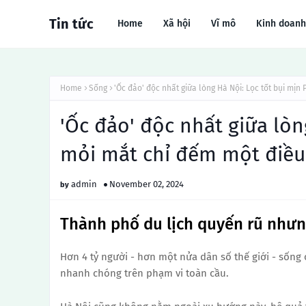
Tin tức
Home
Xã hội
Vĩ mô
Kinh doanh
Home
Sống
'Ốc đảo' độc nhất giữa lòng Hà Nội: Lọc tốt bụi mịn
'Ốc đảo' độc nhất giữa lòn
mỏi mắt chỉ đếm một điều
admin
November 02, 2024
Thành phố du lịch quyến rũ nhưn
Hơn 4 tỷ người - hơn một nửa dân số thế giới - sống ở
nhanh chóng trên phạm vi toàn cầu.