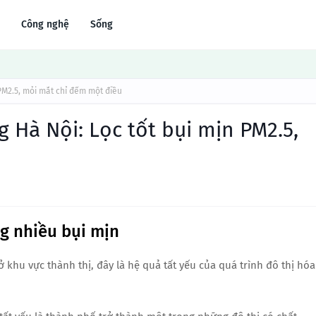
Công nghệ
Sống
 PM2.5, mỏi mắt chỉ đếm một điều
g Hà Nội: Lọc tốt bụi mịn PM2.5,
g nhiều bụi mịn
 khu vực thành thị, đây là hệ quả tất yếu của quá trình đô thị hóa