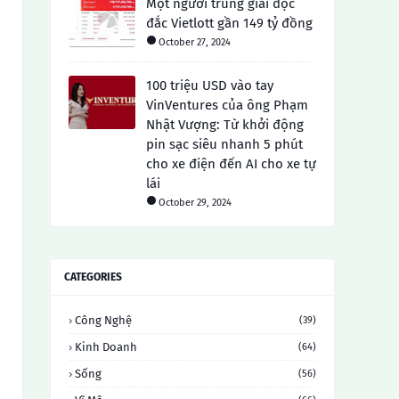
Một người trúng giải độc
đắc Vietlott gần 149 tỷ đồng
October 27, 2024
100 triệu USD vào tay
VinVentures của ông Phạm
Nhật Vượng: Từ khởi động
pin sạc siêu nhanh 5 phút
cho xe điện đến AI cho xe tự
lái
October 29, 2024
CATEGORIES
Công Nghệ
(39)
Kinh Doanh
(64)
Sống
(56)