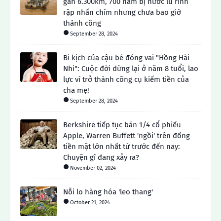
gần 6.300km, 700 năm bị nước lũ rình
rập nhấn chìm nhưng chưa bao giờ
thành công
September 28, 2024
Bi kịch của cậu bé đóng vai "Hồng Hài
Nhi": Cuộc đời dừng lại ở năm 8 tuổi, lao
lực vì trở thành công cụ kiếm tiền của
cha mẹ!
September 28, 2024
Berkshire tiếp tục bán 1/4 cổ phiếu
Apple, Warren Buffett 'ngồi' trên đống
tiền mặt lớn nhất từ ​​trước đến nay:
Chuyện gì đang xảy ra?
November 02, 2024
Nỗi lo hàng hóa 'leo thang'
October 21, 2024