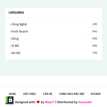
CATEGORIES
Công Nghệ
(39)
Kinh Doanh
(64)
Sống
(56)
Vĩ Mô
(66)
Xã Hội
(70)
HOME
GIỚI THIỆU
LIÊN HỆ
CHÍNH SÁCH BẢO MẬT
SITEMAP
Designed with
by
Way2T
| Distributed by
Gooyaabi