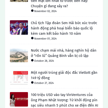
tiền mặt lớn nhất từ ​​trước đến nay:
Chuyện gì đang xảy ra?
November 02, 2024
Chủ tịch Tập đoàn Sơn Hải bức xúc trước
hành động phá hoại biển báo quốc lộ
kèm cam kết bảo hành 10 năm
November 01, 2024
Nước chạm mái nhà, hàng nghìn hộ dân
ở “rốn lũ” Quảng Bình vẫn bị cô lập
October 28, 2024
Một người trúng giải độc đắc Vietlott gần
149 tỷ đồng
October 27, 2024
100 triệu USD vào tay VinVentures của
ông Phạm Nhật Vượng: Từ khởi động pin
sạc siêu nhanh 5 phút cho xe điện đến AI