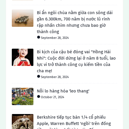
Bí ẩn ngôi chùa nằm giữa con sông dài
gần 6.300km, 700 năm bị nước lũ rình
rập nhấn chìm nhưng chưa bao giờ
thành công
September 28, 2024
Bi kịch của cậu bé đóng vai "Hồng Hài
Nhi": Cuộc đời dừng lại ở năm 8 tuổi, lao
lực vì trở thành công cụ kiếm tiền của
cha mẹ!
September 28, 2024
Nỗi lo hàng hóa 'leo thang'
October 21, 2024
Berkshire tiếp tục bán 1/4 cổ phiếu
Apple, Warren Buffett 'ngồi' trên đống