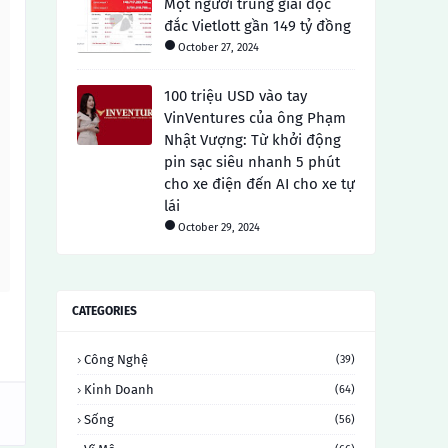
Một người trúng giải độc
đắc Vietlott gần 149 tỷ đồng
October 27, 2024
100 triệu USD vào tay
VinVentures của ông Phạm
Nhật Vượng: Từ khởi động
pin sạc siêu nhanh 5 phút
cho xe điện đến AI cho xe tự
lái
October 29, 2024
CATEGORIES
Công Nghệ
(39)
Kinh Doanh
(64)
Sống
(56)