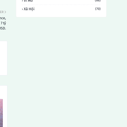
Vĩ Mô
(66)
Xã Hội
(70)
ER
nce,
7 tỷ
USD.